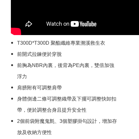
T300D*T300D 聚酯纖維專業溯溪救生衣
前開式拉鍊便於穿脫
前胸為NBR內裏，後背為PE內裏，雙倍加強
浮力
肩膀附有可調整肩帶
身體側邊二條可調整織帶及下擺可調整快卸扣
帶，便於調整合身且提升安全性
2個前袋附魔鬼氈、3個塑膠掛勾設計，增加存
放及收納方便性