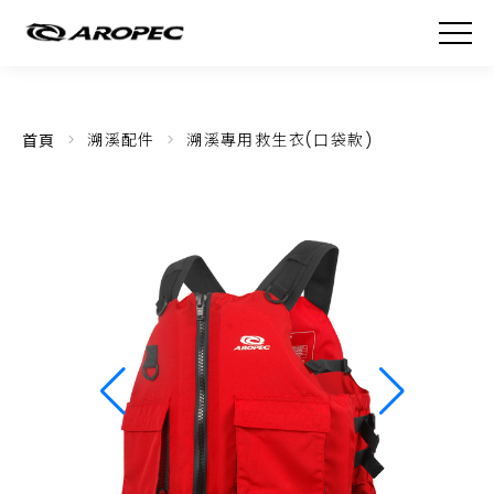
首頁
溯溪配件
溯溪專用救生衣(口袋款)