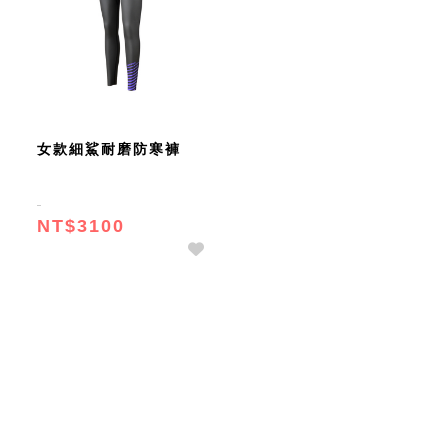
女款細鯊耐磨防寒褲
NT$3100