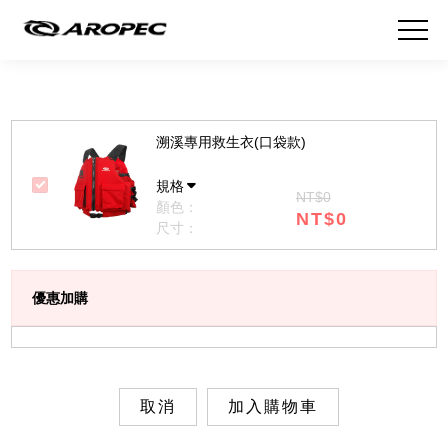
溯溪專用救生衣(口袋款)
規格
NT$0
顏色：
NT$0
尺寸：
優惠加購
取消
加入購物車