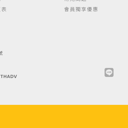
照表
會員獨享優惠
號
y
THADV