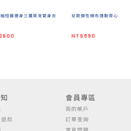
無袖短褲連身三鐵萊克緊身衣
女款彈性網布運動背心
2600
NT$990
須知
會員專區
式
我的帳戶
及退款
訂單查詢
明
常見問題