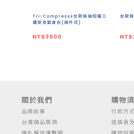
Tri-Compresss女款無袖短褲三
女款
鐵萊克緊身衣(兩件式)
NT$3500
NT$
關於我們
購物
品牌故事
付款方
台灣精品獎項
退換貨
隱私權保護聲明
購物說