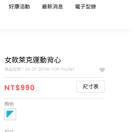
好康活動
最新消息
電子型錄
女款萊克運動背心
商品型號：SS-3T-207W-TOP-TQ/WT
NT$990
尺寸表
顏色
尺寸