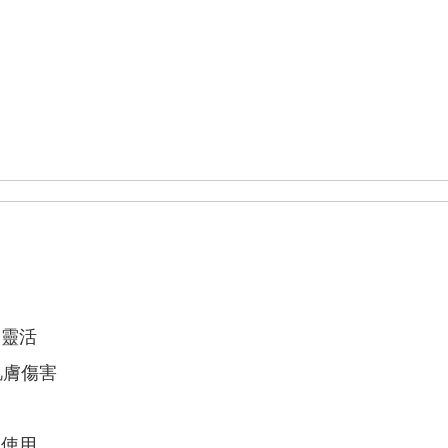
貨到付款
信用卡
轉帳匯
運送方式
付款後台
NT$100
滿NT$1
付款後台
取貨，每
滿NT$1
付款後香
NT$250
滿NT$9
加靈活
付款後其
肌膚傷害
貨，每筆運
滿NT$2
泳使用