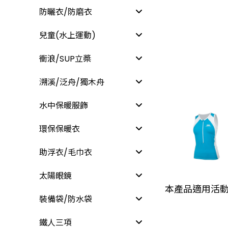
防曬衣/防磨衣
兒童(水上運動)
衝浪/SUP立槳
溯溪/泛舟/獨木舟
水中保暖服飾
環保保暖衣
助浮衣/毛巾衣
太陽眼鏡
本產品適用活
裝備袋/防水袋
鐵人三項