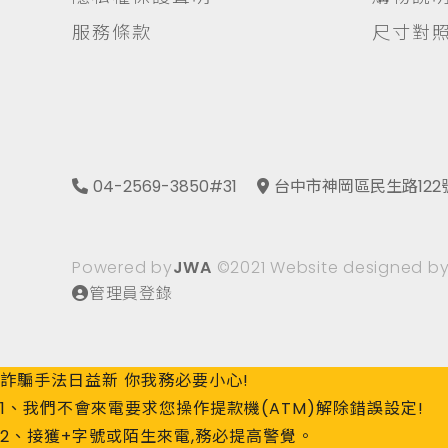
服務條款
尺寸對
04-2569-3850#31
台中市神岡區民生路122
Powered by
JWA
©2021 Website designed b
管理員登錄
詐騙手法日益新 你我務必要小心!
1、我們不會來電要求您操作提款機(ATM)解除錯誤設定!
2、接獲+字號或陌生來電,務必提高警覺。