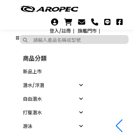
登入/註冊
旗艦門市
首頁
鐵人三項
女款萊克運動背心
商品分類
新品上市
潛水/浮潛
自由潛水
打獵潛水
游泳