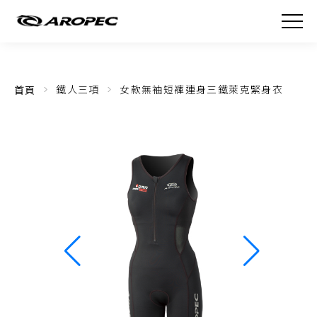
首頁
鐵人三項
女款無袖短褲連身三鐵萊克緊身衣