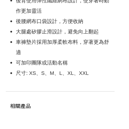
後背使用彈性纖維網布設計，使穿著時動
付款後其他地區 (請留下email，將有專人與
作更加靈活
您聯絡)取貨，每筆運費NT$2147483647
滿NT$2147483647(含以上)免運費
後腰網布口袋設計，方便收納
大腿處矽膠止滑設計，避免向上翻起
車褲墊片採用加厚柔軟布料，穿著更為舒
適
可加印團隊或活動名稱
尺寸: XS、S、M、L、XL、XXL
相關產品