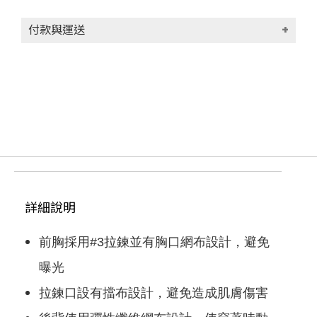
付款與運送
付款方式
貨到付款(代收手續費30元)
信用卡
轉帳匯款
運送方式
付款後台灣本島宅配 (限台灣本島地區)取
貨，每筆運費NT$100
詳細說明
滿NT$1000(含以上)免運費
付款後台灣外島宅配 (限澎湖、金門、馬祖、
前胸採用#3拉鍊並有胸口網布設計，避免
蘭嶼地區)取貨，每筆運費NT$100
滿NT$1000(含以上)免運費
曝光
付款後香港順豐宅配 (限香港地區)取貨，每
拉鍊口設有擋布設計，避免造成肌膚傷害
筆運費NT$250
滿NT$9999999(含以上)免運費