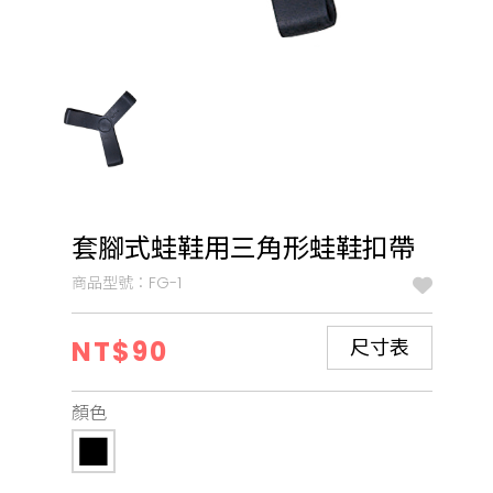
套腳式蛙鞋用三角形蛙鞋扣帶
商品型號：FG-1
NT$90
尺寸表
顏色