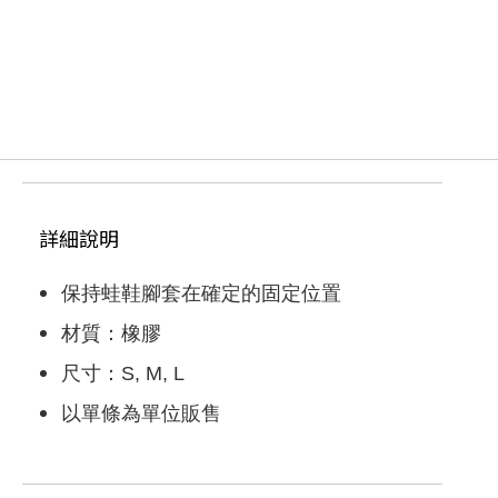
付款方式
貨到付款(代收手續費30元)
信用卡
轉帳匯款
運送方式
付款後台灣本島宅配 (限台灣本島地區)取
貨，每筆運費NT$100
詳細說明
滿NT$1000(含以上)免運費
付款後台灣外島宅配 (限澎湖、金門、馬祖、
保持蛙鞋腳套在確定的固定位置
蘭嶼地區)取貨，每筆運費NT$100
滿NT$1000(含以上)免運費
材質：橡膠
付款後香港順豐宅配 (限香港地區)取貨，每
尺寸：S, M, L
筆運費NT$250
滿NT$9999999(含以上)免運費
以單條為單位販售
付款後其他地區 (請留下email，將有專人與
您聯絡)取貨，每筆運費NT$2147483647
滿NT$2147483647(含以上)免運費