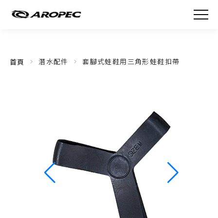
首頁
潛水配件
套腳式蛙鞋用三角形蛙鞋扣帶