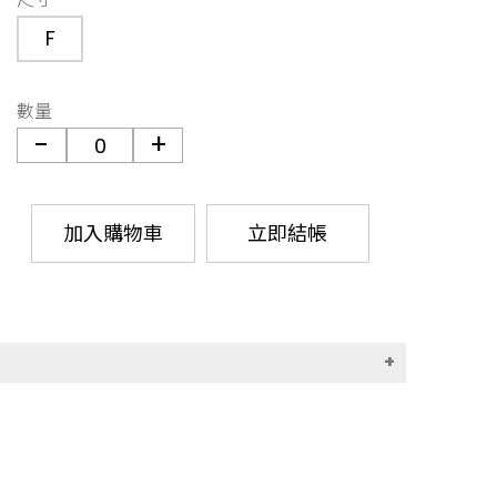
F
數量
加入購物車
立即結帳
(代收手續費30元)