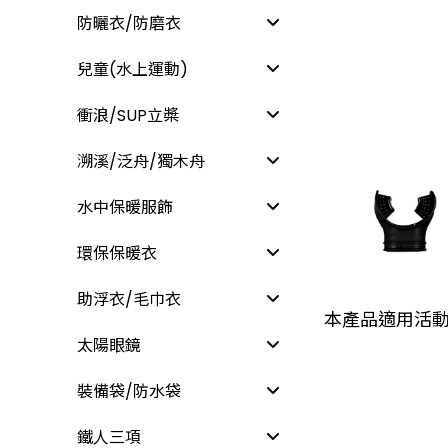
防曬衣/防磨衣
兒童(水上運動)
衝浪/SUP立槳
溯溪/泛舟/獨木舟
水中保暖服飾
環保保暖衣
助浮衣/毛巾衣
本產品適用活
太陽眼鏡
裝備袋/防水袋
鐵人三項