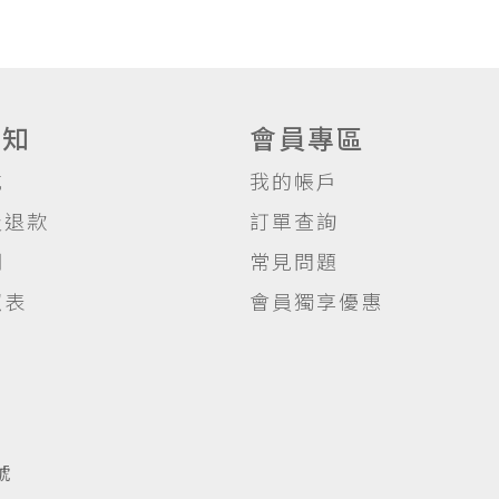
須知
會員專區
式
我的帳戶
及退款
訂單查詢
明
常見問題
照表
會員獨享優惠
號