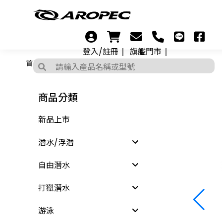
登入/註冊
旗艦門市
首頁
潛水配件
PVC咬嘴
商品分類
新品上市
潛水/浮潛
自由潛水
打獵潛水
游泳