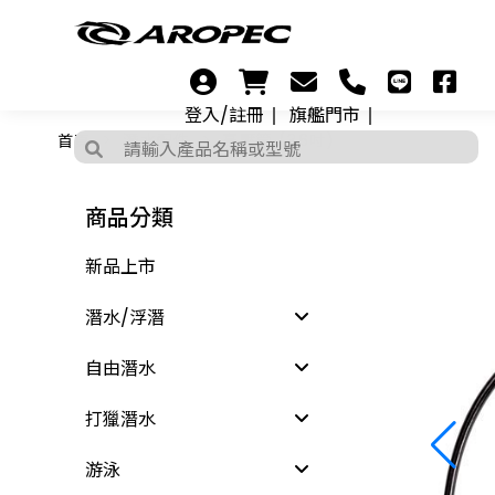
登入/註冊
旗艦門市
首頁
潛水配件
高壓管 (36吋)
商品分類
新品上市
潛水/浮潛
自由潛水
打獵潛水
游泳