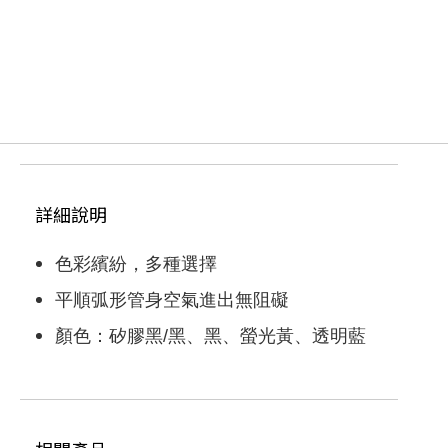
付款方式
貨到付款(代收手續費30元)
信用卡
轉帳匯款
運送方式
付款後台灣本島宅配 (限台灣本島地區)取
貨，每筆運費NT$100
詳細說明
滿NT$1000(含以上)免運費
付款後台灣外島宅配 (限澎湖、金門、馬祖、
色彩繽紛，多種選擇
蘭嶼地區)取貨，每筆運費NT$100
滿NT$1000(含以上)免運費
平順弧形管身空氣進出無阻礙
付款後香港順豐宅配 (限香港地區)取貨，每
顏色：矽膠黑/黑、黑、螢光黃、透明藍
筆運費NT$250
滿NT$9999999(含以上)免運費
付款後其他地區 (請留下email，將有專人與
您聯絡)取貨，每筆運費NT$2147483647
滿NT$2147483647(含以上)免運費