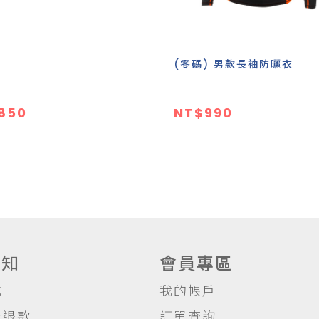
鏡
(零碼) 男款長袖防曬衣
850
NT$990
須知
會員專區
式
我的帳戶
及退款
訂單查詢