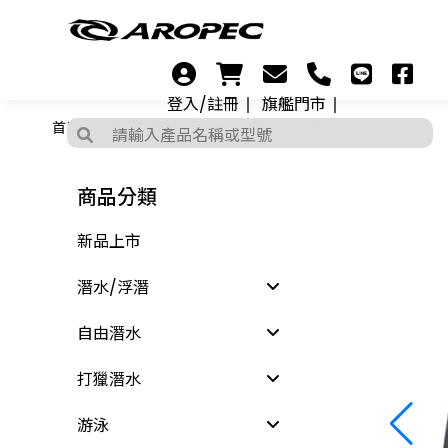
登入/註冊
旗艦門市
首頁
短褲/長褲
2mm男款防寒短褲
商品分類
新品上市
潛水/浮潛
自由潛水
打獵潛水
游泳