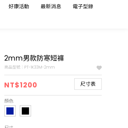
好康活動
最新消息
電子型錄
2mm男款防寒短褲
商品型號：PT-1K33M-2mm
NT$1200
尺寸表
顏色
尺寸