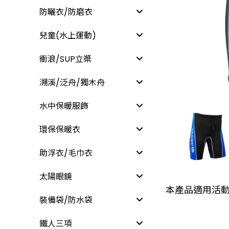
防曬衣/防磨衣
兒童(水上運動)
衝浪/SUP立槳
溯溪/泛舟/獨木舟
水中保暖服飾
環保保暖衣
助浮衣/毛巾衣
太陽眼鏡
本產品適用活
裝備袋/防水袋
鐵人三項