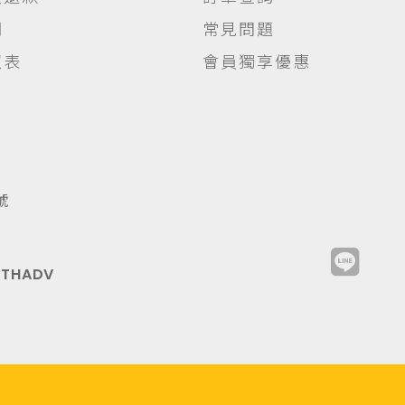
明
常見問題
照表
會員獨享優惠
號
y
THADV