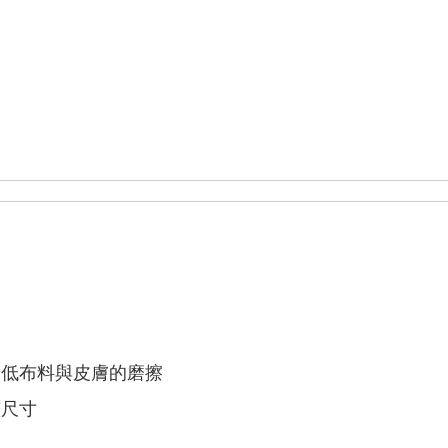
貨到付款
信用卡
轉帳匯
運送方式
付款後台
NT$100
滿NT$1
付款後台
取貨，每
滿NT$1
付款後香
NT$250
滿NT$9
付款後其
降低布料與皮膚的磨擦
貨，每筆運
滿NT$2
整尺寸