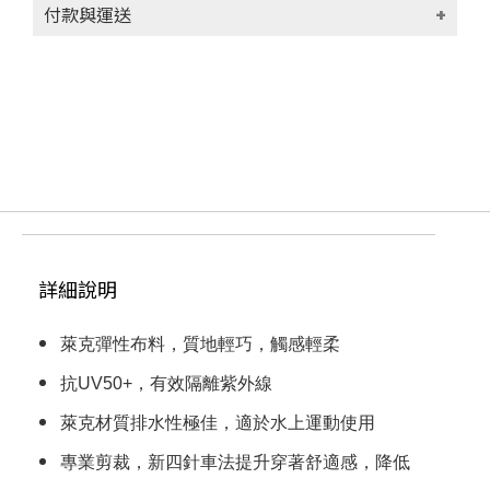
付款與運送
付款方式
貨到付款(代收手續費30元)
信用卡
轉帳匯款
運送方式
付款後台灣本島宅配 (限台灣本島地區)取
貨，每筆運費NT$100
詳細說明
滿NT$1000(含以上)免運費
付款後台灣外島宅配 (限澎湖、金門、馬祖、
萊克彈性布料，質地輕巧，觸感輕柔
蘭嶼地區)取貨，每筆運費NT$100
滿NT$1000(含以上)免運費
抗UV50+，有效隔離紫外線
付款後香港順豐宅配 (限香港地區)取貨，每
萊克材質排水性極佳，適於水上運動使用
筆運費NT$250
滿NT$9999999(含以上)免運費
專業剪裁，新四針車法提升穿著舒適感，降低
付款後其他地區 (請留下email，將有專人與