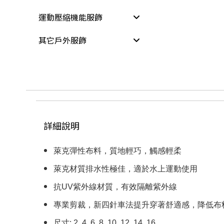
運動壓縮機能服飾
其它戶外服飾
詳細說明
萊克彈性布料，質地輕巧，觸感輕柔
萊克材質排水性極佳，適於水上運動使用
抗UV紫外線材質，有效隔離紫外線
專業剪裁，新四針車法提升穿著舒適感，降低布
尺寸: 2, 4, 6, 8, 10, 12, 14, 16