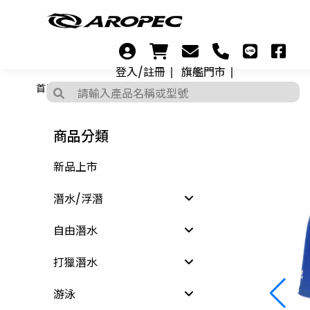
登入/註冊
旗艦門市
首頁
兒童防曬衣
兒童款短袖萊克防曬衣
商品分類
新品上市
潛水/浮潛
自由潛水
打獵潛水
游泳