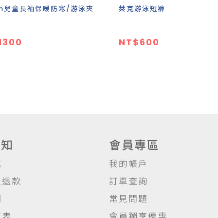
mm兒童長袖保暖防寒/游泳夾
萊克游泳短褲
1300
NT$600
須知
會員專區
式
我的帳戶
及退款
訂單查詢
明
常見問題
照表
會員獨享優惠