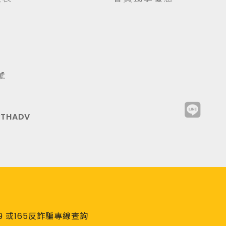
號
y
THADV
29 或165反詐騙專線查詢