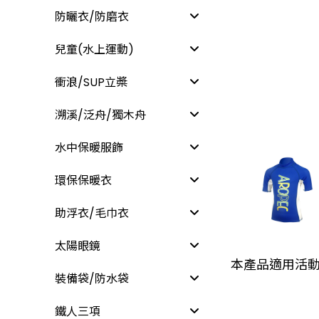
防曬衣/防磨衣
兒童(水上運動)
衝浪/SUP立槳
溯溪/泛舟/獨木舟
水中保暖服飾
環保保暖衣
助浮衣/毛巾衣
太陽眼鏡
本產品適用活
裝備袋/防水袋
鐵人三項