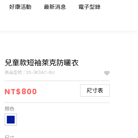
好康活動
最新消息
電子型錄
兒童款短袖萊克防曬衣
商品型號：SS-3K34C-BU
NT$800
尺寸表
顏色
尺寸