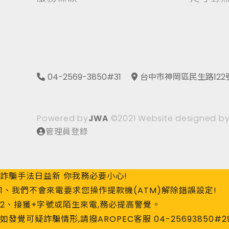
04-2569-3850#31
台中市神岡區民生路122
Powered by
JWA
©2021 Website designed b
管理員登錄
詐騙手法日益新 你我務必要小心!
1、我們不會來電要求您操作提款機(ATM)解除錯誤設定!
2、接獲+字號或陌生來電,務必提高警覺。
如發覺可疑詐騙情形,請撥AROPEC客服 04-25693850#