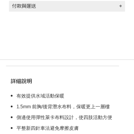
付款與運送
付款方式
貨到付款(代收手續費30元)
信用卡
轉帳匯款
運送方式
付款後台灣本島宅配 (限台灣本島地區)取
貨，每筆運費NT$100
詳細說明
滿NT$1000(含以上)免運費
付款後台灣外島宅配 (限澎湖、金門、馬祖、
有效提供水域活動保暖
蘭嶼地區)取貨，每筆運費NT$100
滿NT$1000(含以上)免運費
1.5mm 前胸/後背潛水布料，保暖更上一層樓
付款後香港順豐宅配 (限香港地區)取貨，每
側邊使用彈性萊卡布料設計，使四肢活動方便
筆運費NT$250
滿NT$9999999(含以上)免運費
平整新四針車法避免摩擦皮膚
付款後其他地區 (請留下email，將有專人與