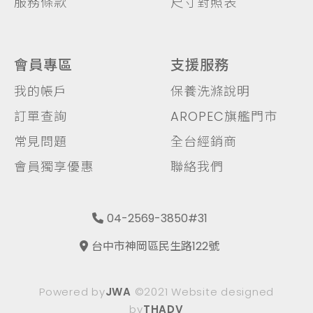
服務條款
尺寸對照表
會員專區
支援服務
我的帳戶
保養洗滌說明
訂單查詢
AROPEC旗艦門市
常見問題
全台經銷商
會員獨享優惠
聯絡我們
04-2569-3850#31
台中市神岡區民生路122號
Powered by
JWA
©2021 Website designed
by
THADV