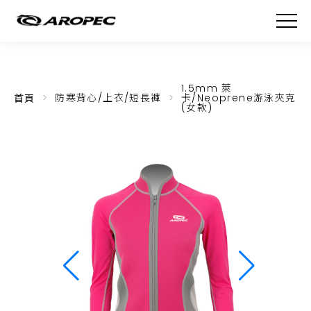
1.5mm 萊
首頁
防寒背心/上衣/短長褲
卡/Neoprene游泳夾克
(女款)