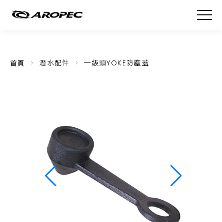
首頁
潛水配件
一級頭YOKE防塵蓋