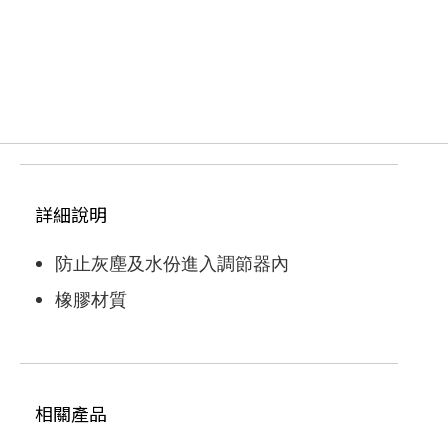
付款方式
貨到付款(代收手續費30元)
信用卡
轉帳匯款
運送方式
付款後台灣本島宅配 (限台灣本島地區)取
貨，每筆運費NT$100
詳細說明
滿NT$1000(含以上)免運費
付款後台灣外島宅配 (限澎湖、金門、馬祖、
防止灰塵及水份進入調節器內
蘭嶼地區)取貨，每筆運費NT$100
滿NT$1000(含以上)免運費
橡膠材質
付款後香港順豐宅配 (限香港地區)取貨，每
筆運費NT$250
滿NT$9999999(含以上)免運費
付款後其他地區 (請留下email，將有專人與
您聯絡)取貨，每筆運費NT$2147483647
相關產品
滿NT$2147483647(含以上)免運費