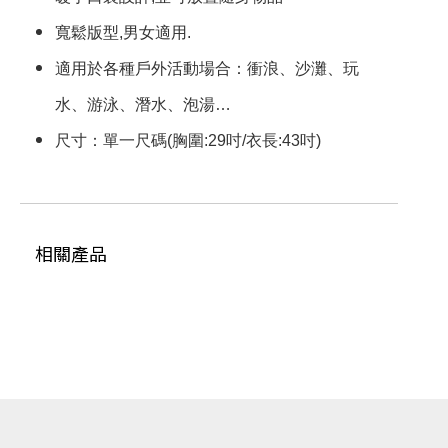
寬鬆版型,男女適用.
適用於各種戶外活動場合：衝浪、沙灘、玩
水、游泳、潛水、泡湯…
尺寸：單一尺碼(胸圍:29吋/衣長:43吋)
相關產品