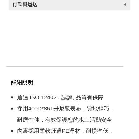
付款與運送
付款方式
貨到付款(代收手續費30元)
信用卡
轉帳匯款
運送方式
付款後台灣本島宅配 (限台灣本島地區)取
貨，每筆運費NT$100
詳細說明
滿NT$1000(含以上)免運費
付款後台灣外島宅配 (限澎湖、金門、馬祖、
通過 ISO 12402-5認證, 品質有保障
蘭嶼地區)取貨，每筆運費NT$100
滿NT$1000(含以上)免運費
採用400D*86T丹尼龍表布，質地輕巧，
付款後香港順豐宅配 (限香港地區)取貨，每
耐磨性佳，有效保護您的水上活動安全
筆運費NT$250
滿NT$9999999(含以上)免運費
內裏採用柔軟舒適PE浮材，耐損率低，
付款後其他地區 (請留下email，將有專人與