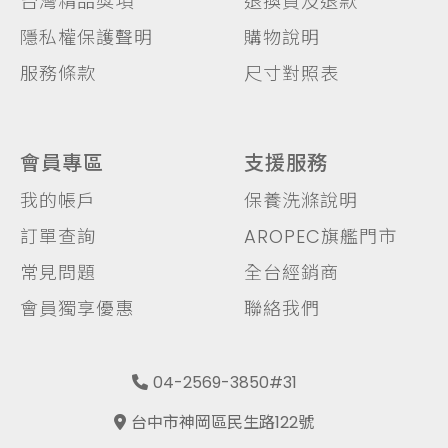
台灣精品獎項
退換貨及退款
隱私權保護聲明
購物說明
服務條款
尺寸對照表
會員專區
支援服務
我的帳戶
保養洗滌說明
訂單查詢
AROPEC旗艦門市
常見問題
全台經銷商
會員獨享優惠
聯絡我們
04-2569-3850#31
台中市神岡區民生路122號