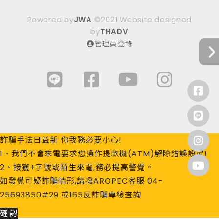
Powered by
JWA
©2021 Website designed
by
THADV
管理員登錄
詐騙手法日益新 你我務必要小心!
1、我們不會來電要求您操作提款機(ATM)解除錯誤設定!
2、接獲+字號或陌生來電,務必提高警覺。
如發覺可疑詐騙情形,請撥AROPEC客服 04-
25693850#29 或165反詐騙專線查詢
確 認