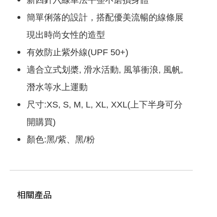
新四針六線車法平整不磨損身體
您聯絡)取貨，每筆運費NT$2147483647
滿NT$2147483647(含以上)免運費
簡單俐落的設計，搭配優美流暢的線條展
現出時尚女性的造型
有效防止紫外線(UPF 50+)
適合立式划槳, 滑水活動, 風箏衝浪, 風帆,
潛水等水上運動
尺寸:XS, S, M, L, XL, XXL(上下半身可分
開購買)
顏色:黑/紫、黑/粉
相關產品