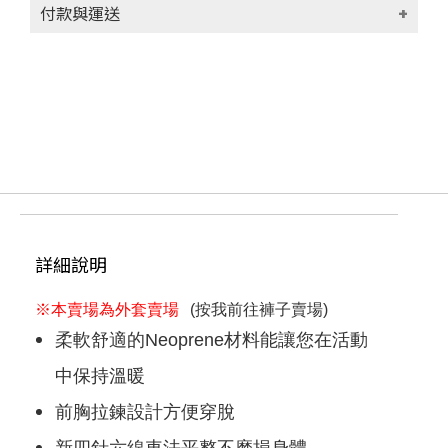
付款與運送
付款方式
貨到付款(代收手續費30元)
信用卡
轉帳匯款
運送方式
付款後台灣本島宅配 (限台灣本島地區)取
貨，每筆運費NT$100
詳細說明
滿NT$1000(含以上)免運費
付款後台灣外島宅配 (限澎湖、金門、馬祖、
※本賣場為外套賣場
(按我前往褲子賣場)
蘭嶼地區)取貨，每筆運費NT$100
柔軟舒適的Neoprene材料能讓您在活動
滿NT$1000(含以上)免運費
付款後香港順豐宅配 (限香港地區)取貨，每
中保持溫暖
筆運費NT$250
滿NT$9999999(含以上)免運費
前胸拉鍊設計方便穿脫
付款後其他地區 (請留下email，將有專人與