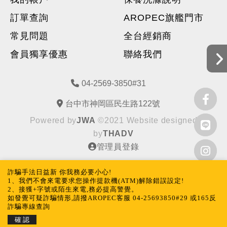
訂單查詢
AROPEC旗艦門市
常見問題
全台經銷商
會員獨享優惠
聯絡我們
04-2569-3850#31
台中市神岡區民生路122號
Powered by
JWA
©2021 Website designed
by
THADV
管理員登錄
詐騙手法日益新 你我務必要小心!
1、我們不會來電要求您操作提款機(ATM)解除錯誤設定!
2、接獲+字號或陌生來電,務必提高警覺。
如發覺可疑詐騙情形,請撥AROPEC客服 04-25693850#29 或165反
詐騙專線查詢
確 認