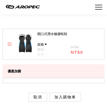
開口式潛水橡膠蛙鞋
規格
NT$0
顏色：
NT$0
尺寸：
優惠加購
取消
加入購物車