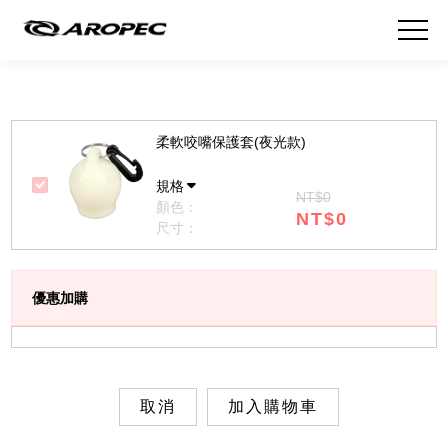
柔軟咬嘴保護套(夜光款)
規格
NT$0
顏色：
NT$0
尺寸：
優惠加購
取消
加入購物車