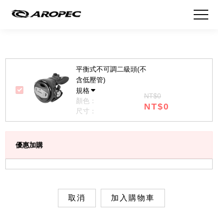
平衡式不可調二級頭(不
含低壓管)
規格
NT$0
顏色：
NT$0
尺寸：
優惠加購
取消
加入購物車