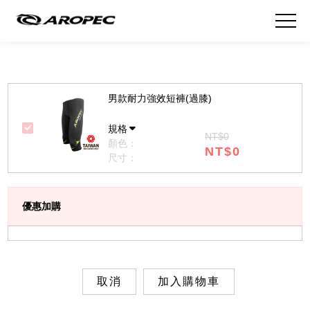
男款耐力強效短褲(過膝)
規格
NT$0
顏色：
NT$0
尺寸：
優惠加購
取消
加入購物車