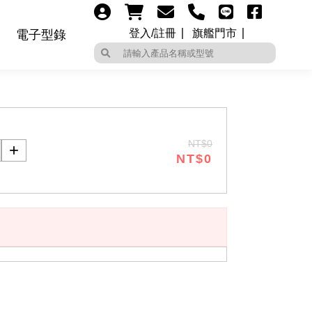
登入/註冊
旗艦門市
電子型錄
NT$0
NT$0