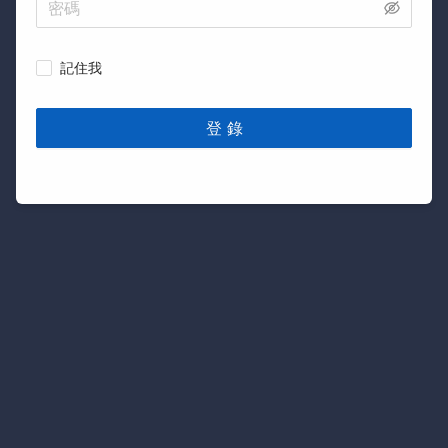
記住我
登 錄